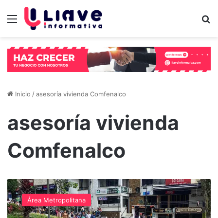
Menú
B
Inicio
/
asesoría vivienda Comfenalco
asesoría vivienda
Comfenalco
¡Éxito
en
Área Metropolitana
La
Estrella!