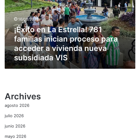
781
familias
inician
16/08/2025
proceso
¡Éxito en La Estrella! 781
para
acceder
familias inician proceso para
a
acceder a vivienda nueva
vivienda
subsidiada VIS
nueva
subsidiada
VIS
Archives
agosto 2026
julio 2026
junio 2026
mayo 2026