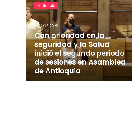
prioridad
Antioquia
en
la
seguridad
02/06/2025
y
la
Con prioridad en la
Salud
seguridad y la Salud
inició
inició el segundo periodo
el
segundo
de sesiones en Asamblea
periodo
de Antioquia
de
sesiones
en
Asamblea
de
Antioquia