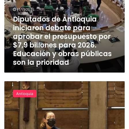
$7,9
11/11/2025
billones
Diputados de Antioquia
para
2026.
iniciaron debate para
Educación
aprobar el presupuesto por
y
obras
$7,9 billones para 2026.
públicas
Educación y obras públicas
son
son la prioridad
la
prioridad
Con
prioridad
Antioquia
en
la
seguridad
y
la
Salud