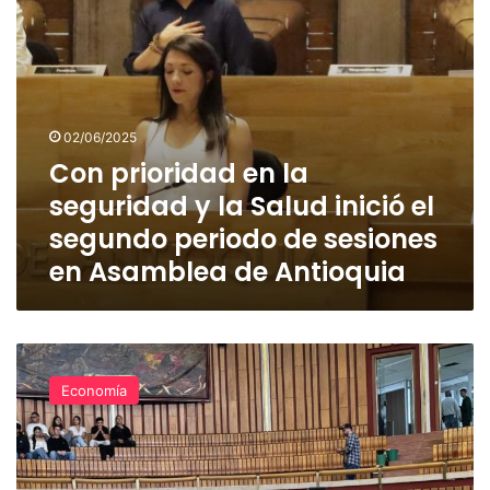
inició
el
segundo
periodo
de
sesiones
02/06/2025
en
Con prioridad en la
Asamblea
de
seguridad y la Salud inició el
Antioquia
segundo periodo de sesiones
en Asamblea de Antioquia
Aprobada
Ordenanza
Economía
que
modifica
el
presupuesto