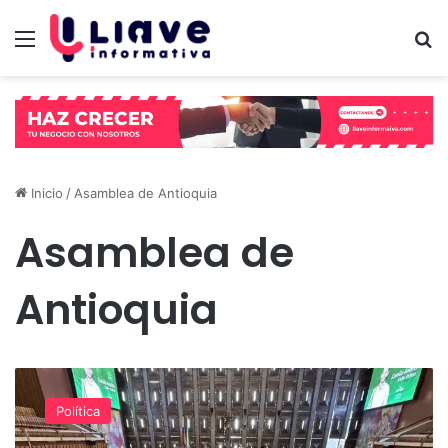
Menú
B
Inicio
/
Asamblea de Antioquia
Asamblea de
Antioquia
¡Atento
al
Política
dato!
$7,96