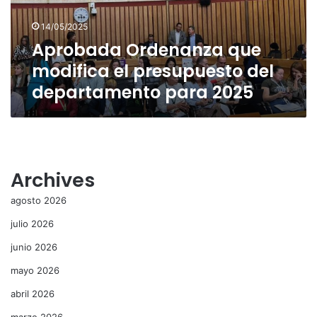
del
departamento
14/05/2025
para
Aprobada Ordenanza que
2025
modifica el presupuesto del
departamento para 2025
Archives
agosto 2026
julio 2026
junio 2026
mayo 2026
abril 2026
marzo 2026