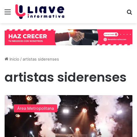
Menú
B
Inicio
/
artistas siderenses
artistas siderenses
Finalizaron
las
Área Metropolitana
Fiestas
del
Romeral:
más
de