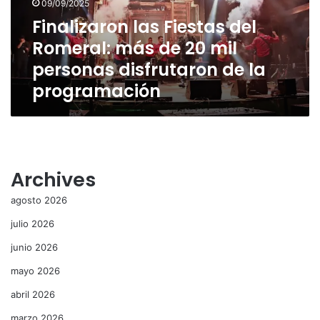
09/09/2025
20
Finalizaron las Fiestas del
mil
Romeral: más de 20 mil
personas
disfrutaron
personas disfrutaron de la
de
programación
la
programación
Archives
agosto 2026
julio 2026
junio 2026
mayo 2026
abril 2026
marzo 2026