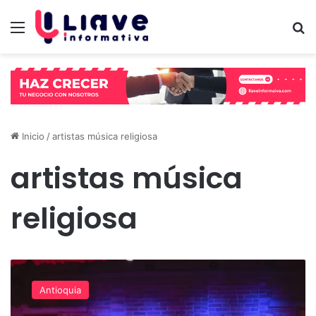
Menú
B
Inicio
/
artistas música religiosa
artistas música
religiosa
Más
de
Antioquia
1.000
personas