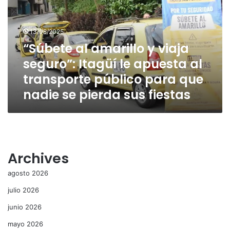
viaja
seguro”:
Itagüí
13/08/2025
le
“Súbete al amarillo y viaja
apuesta
seguro”: Itagüí le apuesta al
al
transporte
transporte público para que
público
nadie se pierda sus fiestas
para
que
nadie
se
pierda
sus
Archives
fiestas
agosto 2026
julio 2026
junio 2026
mayo 2026