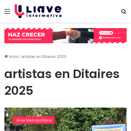
Menú
B
Inicio
/
artistas en Ditaires 2025
artistas en Ditaires
2025
“Súbete
al
Área Metropolitana
amarillo
y