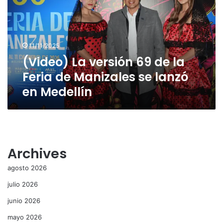
de
la
Feria
de
11/11/2025
Manizales
(Video) La versión 69 de la
se
lanzó
Feria de Manizales se lanzó
en
en Medellín
Medellín
Archives
agosto 2026
julio 2026
junio 2026
mayo 2026