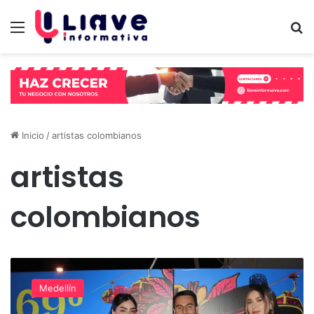
Menú
B
Inicio
/
artistas colombianos
artistas
colombianos
(Video)
La
Medellín
versión
69