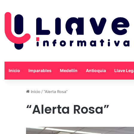
Inicio
Imparables
Medellín
Antioquia
Llave Leg
Inicio
/
“Alerta Rosa”
“Alerta Rosa”
Con