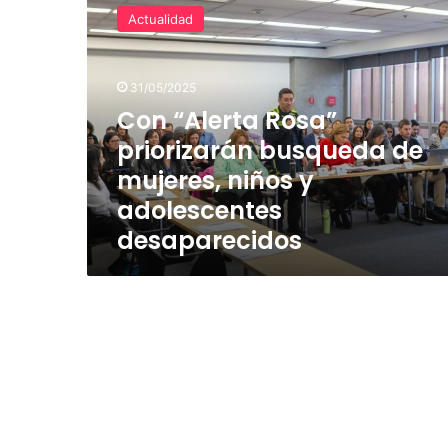
“Alerta
Actualidad
Rosa”
priorizarán
busqueda
31/05/2025
de
mujeres,
Con “Alerta Rosa”
niños
priorizarán busqueda de
y
mujeres, niños y
adolescentes
desaparecidos
adolescentes
desaparecidos