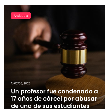
Un
profesor
Antioquia
fue
condenado
a
17
años
de
cárcel
por
abusar
de
una
de
sus
02/05/2025
estudiantes
Un profesor fue condenado a
17 años de cárcel por abusar
de una de sus estudiantes