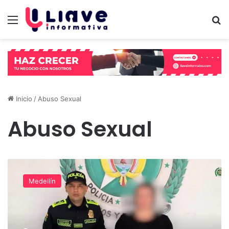
Menú
B
Inicio
/
Abuso Sexual
Abuso Sexual
Judicializada
mujer
Medellín
por
su
presunta
participación
en