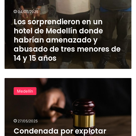
abusado
de
04/06/2025
tres
Los sorprendieron en un
menores
hotel de Medellín donde
de
14
habrían amenazado y
y
abusado de tres menores de
15
14 y 15 años
años
Condenada
por
Medellín
explotar
sexualmente
a
su
prima
27/05/2025
de
Condenada por explotar
11