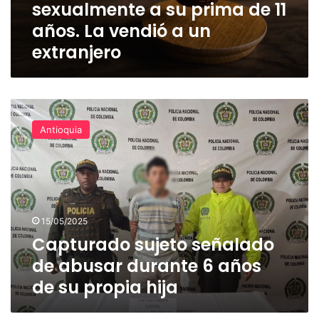
sexualmente a su prima de 11
años.
La
años. La vendió a un
vendió
extranjero
a
un
extranjero
Capturado
sujeto
Antioquia
señalado
de
abusar
durante
6
años
15/05/2025
de
Capturado sujeto señalado
su
propia
de abusar durante 6 años
hija
de su propia hija