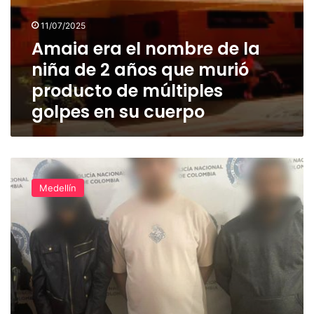
producto
de
11/07/2025
múltiples
Amaia era el nombre de la
golpes
en
niña de 2 años que murió
su
producto de múltiples
cuerpo
golpes en su cuerpo
Los
sorprendieron
Medellín
en
un
hotel
de
Medellín
donde
habrían
amenazado
y