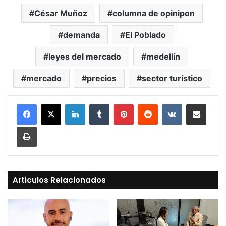
César Muñoz
columna de opinipon
demanda
El Poblado
leyes del mercado
medellín
mercado
precios
sector turístico
LinkedIn
Tumblr
Pinterest
Reddit
VKontakte
Compartir vía Mail
Print
Articulos Relacionados