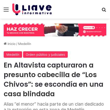
Menú
B
Inicio
/
Medellín
Medellín
Orden público y judiciales
En Altavista capturaron a
presunto cabecilla de “Los
Chivos”: se escondía en una
casa blindada
Alias “el menor” hacía parte de un clan dedicado
a la extorsión en esta zona de Medellín