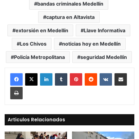
bandas criminales Medellín
captura en Altavista
extorsión en Medellín
Llave Informativa
Los Chivos
noticias hoy en Medellín
Policía Metropolitana
seguridad Medellín
LinkedIn
Tumblr
Pinterest
Reddit
VKontakte
Compartir vía Mail
Print
Articulos Relacionados