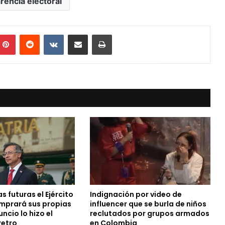
rencia electoral
mblr
Pinterest
Reddit
VKontakte
Compartir vía Mail
Print
s futuras el Ejército
Indignación por video de
mprará sus propias
influencer que se burla de niños
ncio lo hizo el
reclutados por grupos armados
Petro
en Colombia