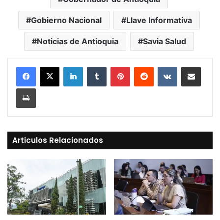
Gobierno Nacional
Llave Informativa
Noticias de Antioquia
Savia Salud
LinkedIn
Tumblr
Pinterest
Reddit
VKontakte
Compartir vía Mail
Print
Articulos Relacionados