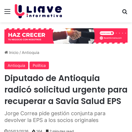
Menú
B
Inicio
/
Antioquia
Antioquia
Política
Diputado de Antioquia
radicó solicitud urgente para
recuperar a Savia Salud EPS
Jorge Correa pide gestión conjunta para
devolver la EPS a los socios originales
05/03/2026
164
2 minutes read