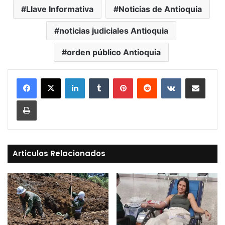
Llave Informativa
Noticias de Antioquia
noticias judiciales Antioquia
orden público Antioquia
LinkedIn
Tumblr
Pinterest
Reddit
VKontakte
Compartir vía Mail
Print
Articulos Relacionados