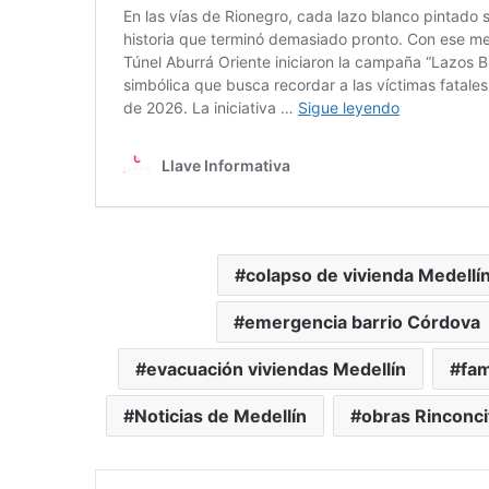
colapso de vivienda Medellí
emergencia barrio Córdova
evacuación viviendas Medellín
fam
Noticias de Medellín
obras Rinconci
LinkedIn
Tu