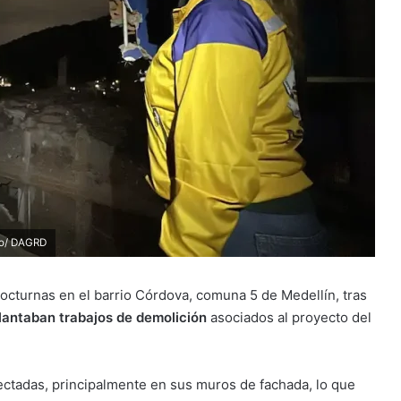
to/ DAGRD
octurnas en el barrio Córdova, comuna 5 de Medellín, tras
lantaban trabajos de demolición
asociados al proyecto del
fectadas, principalmente en sus muros de fachada, lo que