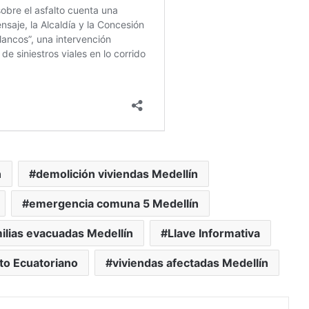
n
demolición viviendas Medellín
emergencia comuna 5 Medellín
ilias evacuadas Medellín
Llave Informativa
to Ecuatoriano
viviendas afectadas Medellín
mblr
Pinterest
Reddit
VKontakte
Compartir vía Mail
Print